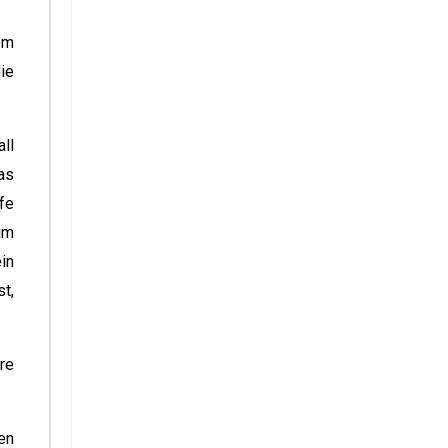
em
ie
ll
as
fe
um
in
t,
re
en