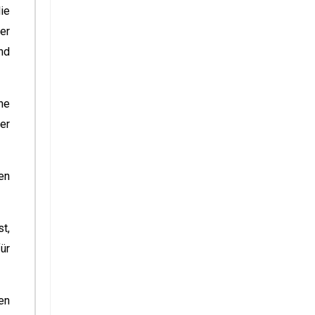
ie
er
nd
ne
er
en
t,
ür
en