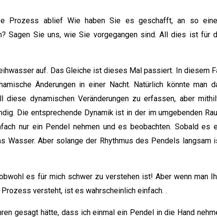
ve Prozess ablief Wie haben Sie es geschafft, an so ein
Sagen Sie uns, wie Sie vorgegangen sind. All dies ist für d
ihwasser auf. Das Gleiche ist dieses Mal passiert. In diesem Fa
namische Änderungen in einer Nacht. Natürlich könnte man d
l diese dynamischen Veränderungen zu erfassen, aber mithil
wendig. Die entsprechende Dynamik ist in der im umgebenden Ra
nfach nur ein Pendel nehmen und es beobachten. Sobald es e
das Wasser. Aber solange der Rhythmus des Pendels langsam is
, obwohl es für mich schwer zu verstehen ist! Aber wenn man Ih
rozess versteht, ist es wahrscheinlich einfach. .
en gesagt hätte, dass ich einmal ein Pendel in die Hand nehm