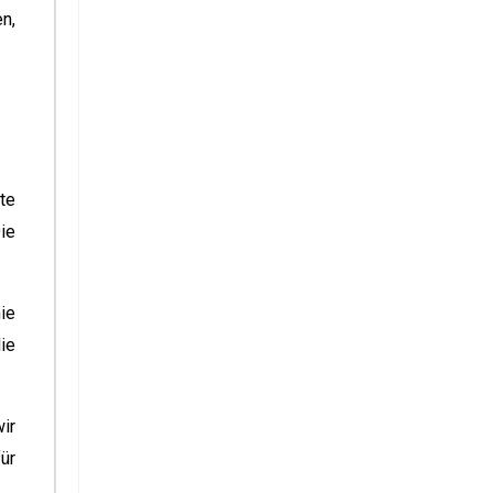
n,
te
ie
ie
ie
ir
ür