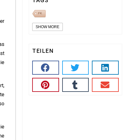
TAGS
FK
er
SHOW MORE
as
TEILEN
ist
ie
t,
te
so
ie
me