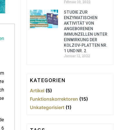
Februar 10, 2022
STUDIE ZUR
ENZYMATISCHEN
AKTIVITÄT VON
ANGEBORENEN
IMMUNZELLEN UNTER
en
EINWIRKUNG DER
KOLZOV-PLATTEN NR.
1 UND NR. 2
Januar 12, 2022
am
KATEGORIEN
ze
ch
Artikel
(5)
se
Funktionskorrektoren
(15)
Unkategorisiert
(1)
de
 6