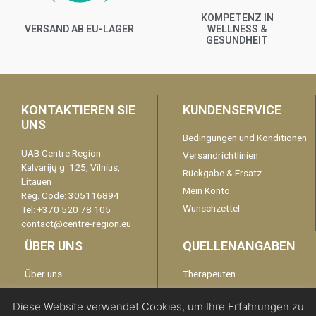
KOMPETENZ IN
VERSAND AB EU-LAGER
WELLNESS &
GESUNDHEIT
KONTAKTIEREN SIE
KUNDENSERVICE
UNS
Bedingungen und Konditionen
UAB Centre Region
Versandrichtlinien
Kalvarijų g. 125, Vilnius,
Rückgabe & Ersatz
Litauen
Mein Konto
Reg. Code: 305116894
Wunschzettel
Tel: +370 520 78 105
contact@centre-region.eu
ÜBER UNS
QUELLENANGABEN
Über uns
Therapeuten
Garantie
kontaktieren Sie uns
Diese Website verwendet Cookies, um Ihre Erfahrungen zu
Disclaimer