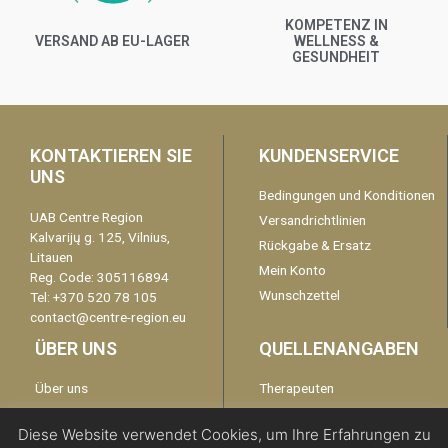
KOMPETENZ IN
VERSAND AB EU-LAGER
WELLNESS &
GESUNDHEIT
KONTAKTIEREN SIE
KUNDENSERVICE
UNS
Bedingungen und Konditionen
UAB Centre Region
Versandrichtlinien
Kalvarijų g. 125, Vilnius,
Rückgabe & Ersatz
Litauen
Mein Konto
Reg. Code: 305116894
Wunschzettel
Tel: +370 520 78 105
contact@centre-region.eu
ÜBER UNS
QUELLENANGABEN
Über uns
Therapeuten
Garantie
kontaktieren Sie uns
Diese Website verwendet Cookies, um Ihre Erfahrungen zu
Disclaimer