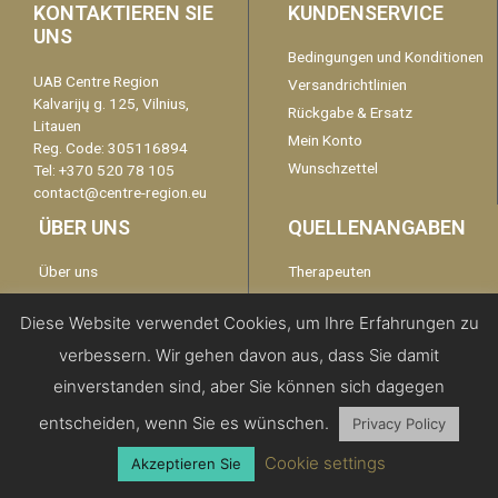
KONTAKTIEREN SIE
KUNDENSERVICE
UNS
Bedingungen und Konditionen
UAB Centre Region
Versandrichtlinien
Kalvarijų g. 125, Vilnius,
Rückgabe & Ersatz
Litauen
Mein Konto
Reg. Code: 305116894
Wunschzettel
Tel: +370 520 78 105
contact@centre-region.eu
ÜBER UNS
QUELLENANGABEN
Über uns
Therapeuten
Garantie
kontaktieren Sie uns
Diese Website verwendet Cookies, um Ihre Erfahrungen zu
Disclaimer
verbessern. Wir gehen davon aus, dass Sie damit
Datenschutzerklärung
einverstanden sind, aber Sie können sich dagegen
entscheiden, wenn Sie es wünschen.
Privacy Policy
Copyright 2019 | All Rights Reserved -
Centre Region EU
Cookie settings
Akzeptieren Sie
Englisch
Französisch
Deutsch