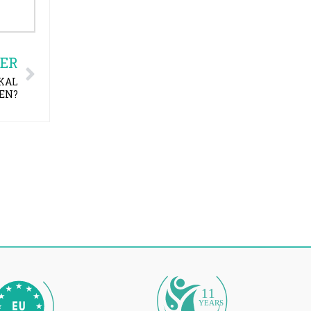
ER
KAL
EN?
11
YEARS