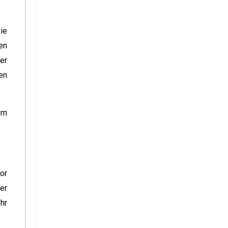
ie
en
er
en
rn
or
er
hr