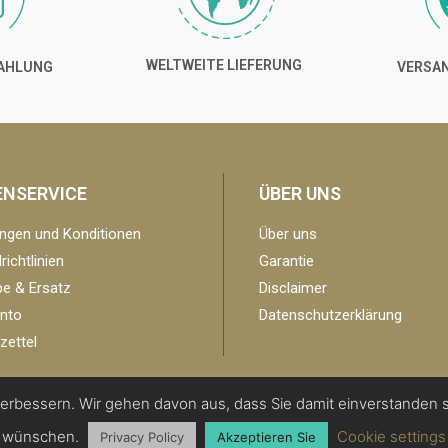
WELTWEITE LIEFERUNG
ZAHLUNG
VERSAN
ENSERVICE
ÜBER UNS
ngen und Konditionen
Über uns
ichtlinien
Garantie
e & Ersatz
Disclaimer
nto
Datenschutzerklärung
ettel
erbessern. Wir gehen davon aus, dass Sie damit einverstanden s
Copyright 2019 | All Rights Reserved -
Centre Region EU
wünschen.
Cookie settings
Privacy Policy
Akzeptieren Sie