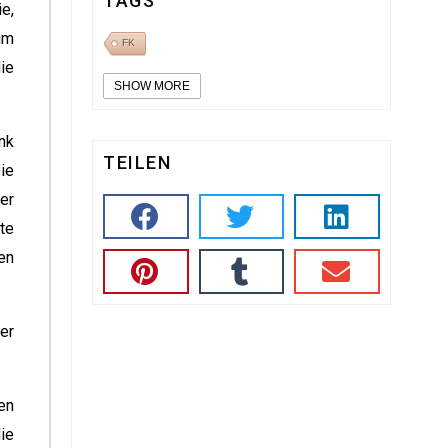
TAGS
e,
um
FK
ie
SHOW MORE
nk
TEILEN
ie
er
te
en
er
en
ie