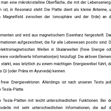
man eine mikrokristalline Oberfläche, die mit der Lebensenergi
 ist, in Resonanz steht Die Platte dient als kleine Antenne, 
 Magnetfeld zwischen der Ionosphäre und der Erde) an d
lementen und wird aus magnetischem Eisenharz hergestellt. Da
mationen aufgezeichnet, die für alle Lebewesen positiv sind. D
ektromagnetischen Wellen in Skalarwellen (freie Energie od
rere vordefinierte Information(en) hinzufügt. Die aktiven Elemen
tärkt, was letztlich zu einem mächtigen Energiewirbel führt, d
als QI (oder Prâna im Ayurveda) kennen.
reie Energievektoren. Allerdings ist nach unseren Tests jed
e Tesla-Platte.
Tesla-Platten mit leicht unterschiedlichen Funktionen. Bei d
elle mit sehr unterschiedlichen Informationen, die auf d