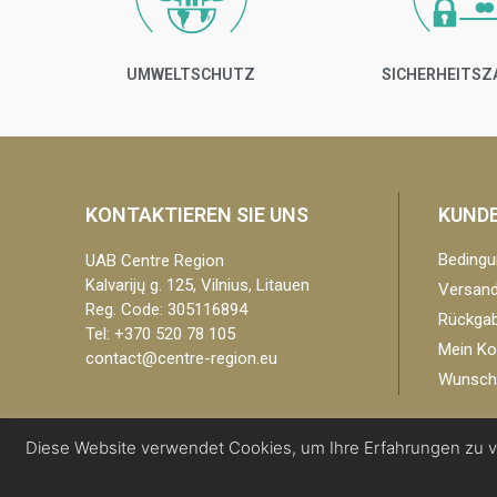
UMWELTSCHUTZ
SICHERHEITS
KONTAKTIEREN SIE UNS
KUND
Bedingu
UAB Centre Region
Kalvarijų g. 125, Vilnius, Litauen
Versandr
Reg. Code: 305116894
Rückgab
Tel: +370 520 78 105
Mein Ko
contact@centre-region.eu
Wunschz
Diese Website verwendet Cookies, um Ihre Erfahrungen zu v