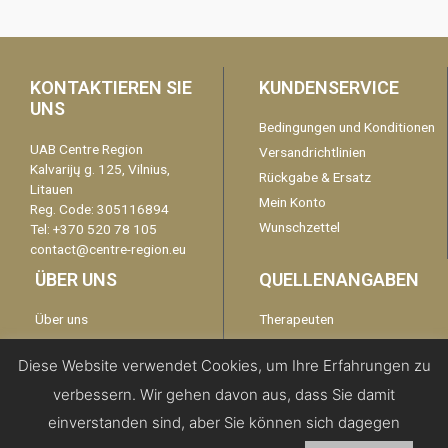
KONTAKTIEREN SIE
KUNDENSERVICE
UNS
Bedingungen und Konditionen
UAB Centre Region
Versandrichtlinien
Kalvarijų g. 125, Vilnius,
Rückgabe & Ersatz
Litauen
Mein Konto
Reg. Code: 305116894
Wunschzettel
Tel: +370 520 78 105
contact@centre-region.eu
ÜBER UNS
QUELLENANGABEN
Über uns
Therapeuten
Garantie
kontaktieren Sie uns
Diese Website verwendet Cookies, um Ihre Erfahrungen zu
Disclaimer
verbessern. Wir gehen davon aus, dass Sie damit
Datenschutzerklärung
einverstanden sind, aber Sie können sich dagegen