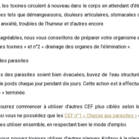
, les toxines circulent à nouveau dans le corps en attendant d’êt
s tels que démangeaisons, douleurs articulaires, stomacales 
 anxiété, troubles de l’humeur et d’autres encore.
agréables, nous vous conseillons de préparer votre organisme 
des toxines » et n°2 « drainage des organes de l’élimination ».
 des parasites
es des parasites soient bien évacuées, buvez de l’eau structur
e poids chaque jour pendant dix jours. Cette action est à effectu
e » terminée.
ourrez commencer à utiliser d’autres CEF plus ciblés selon l
, si vous ne possédez que les
CEF n°1 « Chasse aux parasites »
les utiliser ensemble, en respectant bien le mode d’emploi.
us pouvez toujours utiliser d’autres plaques Koltsov à la place