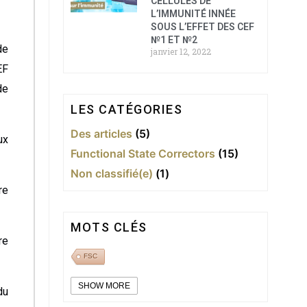
CELLULES DE
L’IMMUNITÉ INNÉE
SOUS L’EFFET DES CEF
№1 ET №2
de
janvier 12, 2022
EF
de
LES CATÉGORIES
Des articles
(5)
ux
Functional State Correctors
(15)
Non classifié(e)
(1)
re
MOTS CLÉS
re
FSC
SHOW MORE
du