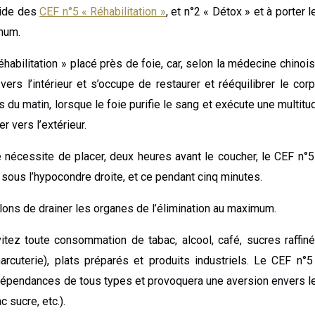
aide des
CEF n°5 « Réhabilitation »
, et n°2 « Détox » et à porter l
mum.
habilitation » placé près de foie, car, selon la médecine chinois
vers l’intérieur et s’occupe de restaurer et rééquilibrer le corp
s du matin, lorsque le foie purifie le sang et exécute une multitu
r vers l’extérieur.
 nécessite de placer, deux heures avant le coucher, le CEF n°5
t sous l’hypocondre droite, et ce pendant cinq minutes.
ons de drainer les organes de l’élimination au maximum.
itez toute consommation de tabac, alcool, café, sucres raffiné
rcuterie), plats préparés et produits industriels. Le CEF n°5
es dépendances de tous types et provoquera une aversion envers l
c sucre, etc.).