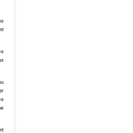
ns
nt
es
us
su
er
es
me
nt