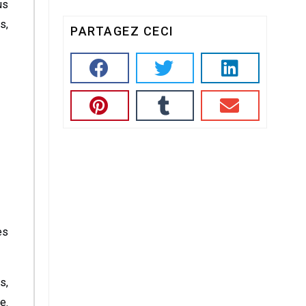
us
s,
PARTAGEZ CECI
es
s,
e.