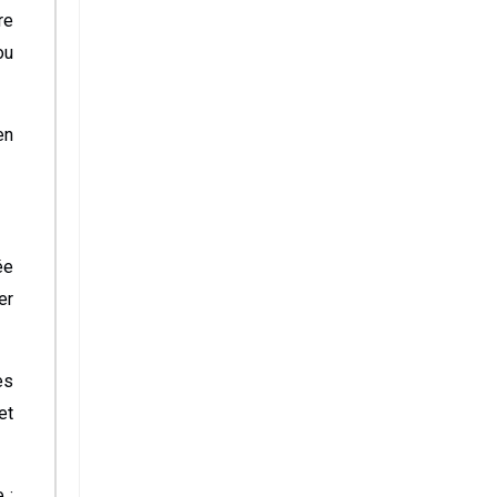
re
ou
en
ée
er
es
et
 :