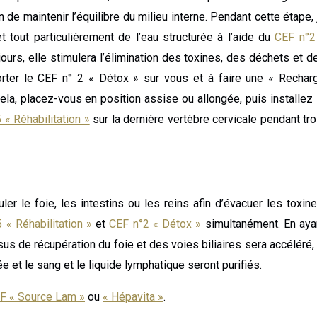
n de maintenir l’équilibre du milieu interne. Pendant cette étape, 
tout particulièrement de l’eau structurée à l’aide du
CEF n°2
rs, elle stimulera l’élimination des toxines, des déchets et d
rter le CEF n° 2 « Détox » sur vous et à faire une « Rechar
ela, placez-vous en position assise ou allongée, puis installez 
 « Réhabilitation »
sur la dernière vertèbre cervicale pendant tro
r le foie, les intestins ou les reins afin d’évacuer les toxine
 « Réhabilitation »
et
CEF n°2 « Détox »
simultanément. En aya
us de récupération du foie et des voies biliaires sera accéléré, 
e et le sang et le liquide lymphatique seront purifiés.
F « Source Lam »
ou
« Hépavita »
.