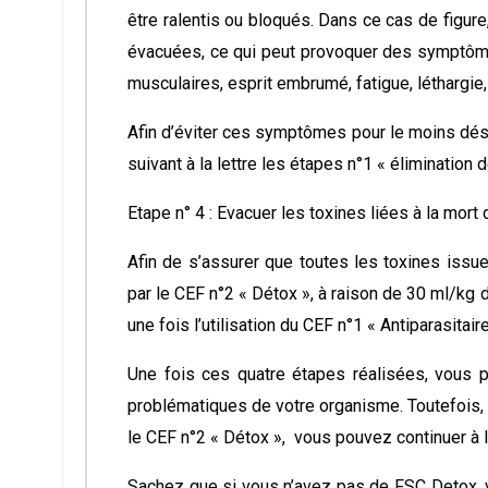
être ralentis ou bloqués. Dans ce cas de figure
évacuées, ce qui peut provoquer des symptôme
musculaires, esprit embrumé, fatigue, léthargie,
Afin d’éviter ces symptômes pour le moins dés
suivant à la lettre les étapes n°1 « élimination 
Etape n° 4 : Evacuer les toxines liées à la mort
Afin de s’assurer que toutes les toxines issu
par le CEF n°2 « Détox », à raison de 30 ml/kg d
une fois l’utilisation du CEF n°1 « Antiparasitair
Une fois ces quatre étapes réalisées, vous p
problématiques de votre organisme. Toutefois
le CEF n°2 « Détox », vous pouvez continuer à 
Sachez que si vous n’avez pas de FSC Detox, vo