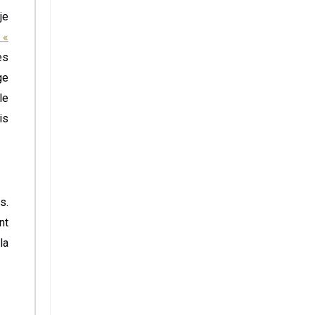
je
 «
es
ge
le
is
s.
nt
la