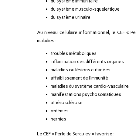
du système immunitaire
du système musculo-squelettique
du système urinaire
Au niveau cellulaire-informationnel, le CEF « P
maladies :
troubles métaboliques
inflammation des différents organes
maladies ou lésions cutanées
affaiblissement de l’immunité
maladies du système cardio-vasculaire
manifestations psychosomatiques
athérosclérose
œdèmes
hernies
Le CEF « Perle de Serguïev » favorise :