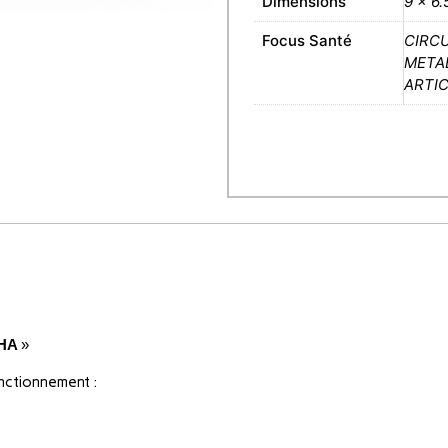
Dimensions
9 × 6.
Focus Santé
CIRC
META
ARTI
НА
»
onctionnement :