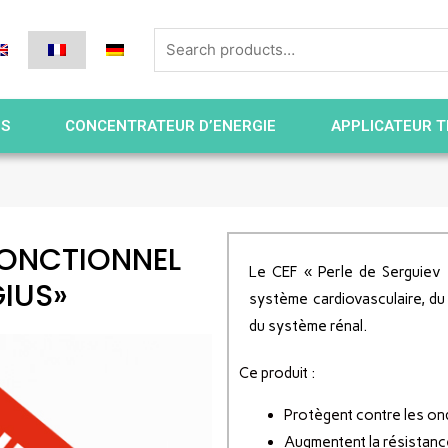
ES
CONCENTRATEUR D’ENERGIE
APPLICATEUR T
FONCTIONNEL
Le CEF « Perle de Serguiev
GIUS»
système cardiovasculaire, du 
du système rénal.
Ce produit :
Protègent contre les o
Augmentent la résistance 