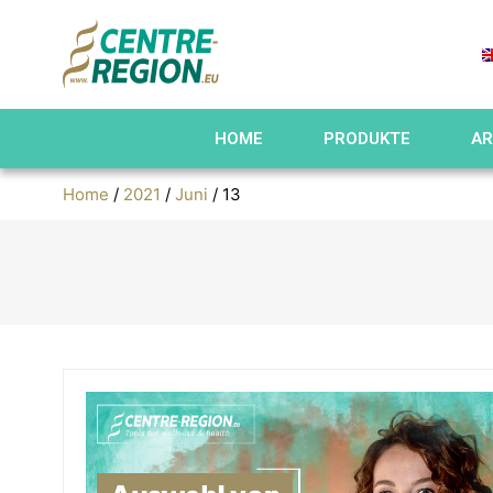
HOME
PRODUKTE
AR
Home
/
2021
/
Juni
/ 13