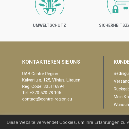
UMWELTSCHUTZ
SICHERHEITS
KONTAKTIEREN SIE UNS
KUND
Bedingu
UAB Centre Region
Kalvarijų g. 125, Vilnius, Litauen
Versandr
Reg. Code: 305116894
Rückgab
Tel: +370 520 78 105
Mein Ko
contact@centre-region.eu
Wunschz
Diese Website verwendet Cookies, um Ihre Erfahrungen zu v