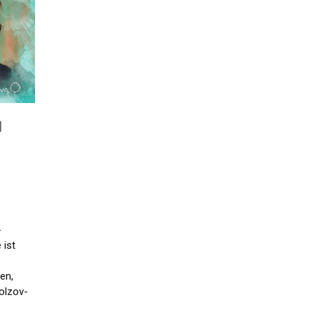
N
-
 ist
en,
olzov-