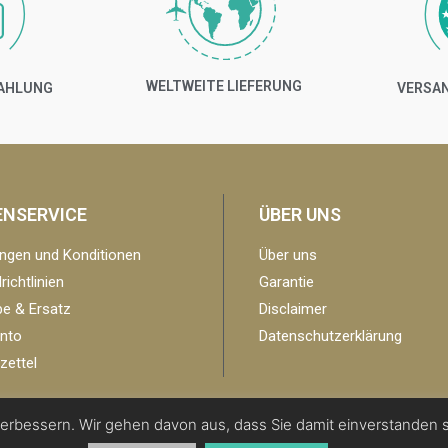
WELTWEITE LIEFERUNG
ZAHLUNG
VERSAN
ENSERVICE
ÜBER UNS
ngen und Konditionen
Über uns
ichtlinien
Garantie
e & Ersatz
Disclaimer
nto
Datenschutzerklärung
ettel
erbessern. Wir gehen davon aus, dass Sie damit einverstanden s
Copyright 2019 | All Rights Reserved -
Centre Region EU