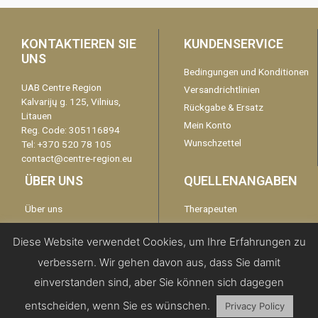
KONTAKTIEREN SIE
KUNDENSERVICE
UNS
Bedingungen und Konditionen
UAB Centre Region
Versandrichtlinien
Kalvarijų g. 125, Vilnius,
Rückgabe & Ersatz
Litauen
Mein Konto
Reg. Code: 305116894
Wunschzettel
Tel: +370 520 78 105
contact@centre-region.eu
ÜBER UNS
QUELLENANGABEN
Über uns
Therapeuten
Garantie
kontaktieren Sie uns
Diese Website verwendet Cookies, um Ihre Erfahrungen zu
Disclaimer
verbessern. Wir gehen davon aus, dass Sie damit
Datenschutzerklärung
einverstanden sind, aber Sie können sich dagegen
entscheiden, wenn Sie es wünschen.
Privacy Policy
Copyright 2019 | All Rights Reserved -
Centre Region EU