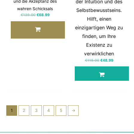
der Intuition und des
und die Akzeptanz des
wahren Schicksals
Selbstbewusstseins.
€
139.00
€
68.99
Hilft, einen
einzigartigen Weg zu
finden, um Ihre
Existenz zu
verwirklichen
€
119.00
€
48.99
1
2
3
4
5
→