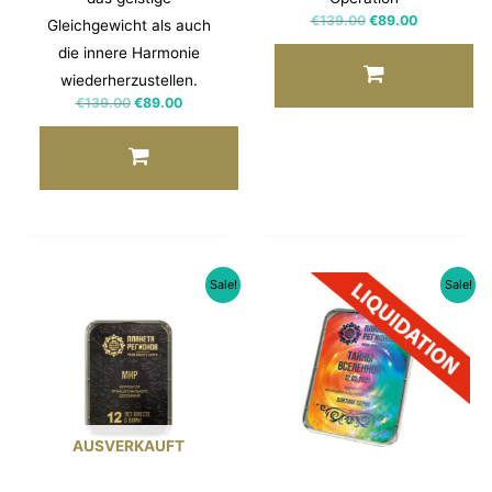
€
139.00
€
89.00
Gleichgewicht als auch
die innere Harmonie
wiederherzustellen.
€
139.00
€
89.00
Sale!
Sale!
AUSVERKAUFT