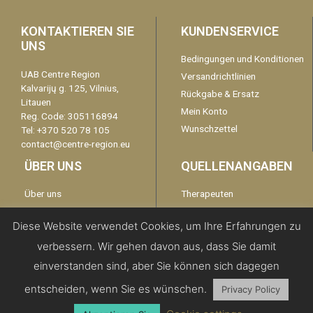
KONTAKTIEREN SIE
KUNDENSERVICE
UNS
Bedingungen und Konditionen
UAB Centre Region
Versandrichtlinien
Kalvarijų g. 125, Vilnius,
Rückgabe & Ersatz
Litauen
Mein Konto
Reg. Code: 305116894
Wunschzettel
Tel: +370 520 78 105
contact@centre-region.eu
ÜBER UNS
QUELLENANGABEN
Über uns
Therapeuten
Garantie
kontaktieren Sie uns
Diese Website verwendet Cookies, um Ihre Erfahrungen zu
Disclaimer
verbessern. Wir gehen davon aus, dass Sie damit
Datenschutzerklärung
einverstanden sind, aber Sie können sich dagegen
entscheiden, wenn Sie es wünschen.
Privacy Policy
Copyright 2019 | All Rights Reserved -
Centre Region EU