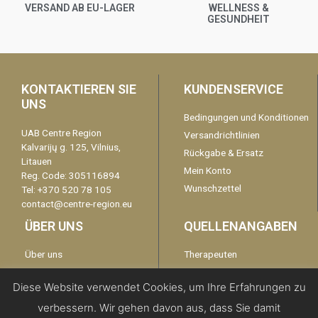
VERSAND AB EU-LAGER
WELLNESS &
GESUNDHEIT
KONTAKTIEREN SIE
KUNDENSERVICE
UNS
Bedingungen und Konditionen
UAB Centre Region
Versandrichtlinien
Kalvarijų g. 125, Vilnius,
Rückgabe & Ersatz
Litauen
Mein Konto
Reg. Code: 305116894
Wunschzettel
Tel: +370 520 78 105
contact@centre-region.eu
ÜBER UNS
QUELLENANGABEN
Über uns
Therapeuten
Garantie
kontaktieren Sie uns
Diese Website verwendet Cookies, um Ihre Erfahrungen zu
Disclaimer
verbessern. Wir gehen davon aus, dass Sie damit
Datenschutzerklärung