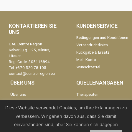
KONTAKTIEREN SIE
KUNDENSERVICE
UNS
Bedingungen und Konditionen
UAB Centre Region
Versandrichtlinien
Kalvarijų g. 125, Vilnius,
Rückgabe & Ersatz
Litauen
Mein Konto
Reg. Code: 305116894
Wunschzettel
Tel: +370 520 78 105
contact@centre-region.eu
ÜBER UNS
QUELLENANGABEN
Über uns
Therapeuten
Garantie
kontaktieren Sie uns
Diese Website verwendet Cookies, um Ihre Erfahrungen zu
Disclaimer
verbessern. Wir gehen davon aus, dass Sie damit
Datenschutzerklärung
einverstanden sind, aber Sie können sich dagegen