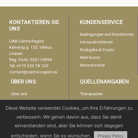
KONTAKTIEREN SIE
KUNDENSERVICE
UNS
Bedingungen und Konditionen
UAB Centre Region
Versandrichtlinien
Kalvarijų g. 125, Vilnius,
Rückgabe & Ersatz
Litauen
Mein Konto
Reg. Code: 305116894
Wunschzettel
Tel: +370 520 78 105
contact@centre-region.eu
ÜBER UNS
QUELLENANGABEN
Über uns
Therapeuten
Garantie
kontaktieren Sie uns
Diese Website verwendet Cookies, um Ihre Erfahrungen zu
Disclaimer
verbessern. Wir gehen davon aus, dass Sie damit
Datenschutzerklärung
einverstanden sind, aber Sie können sich dagegen
entscheiden, wenn Sie es wünschen.
Privacy Policy
Copyright 2019 | All Rights Reserved -
Centre Region EU