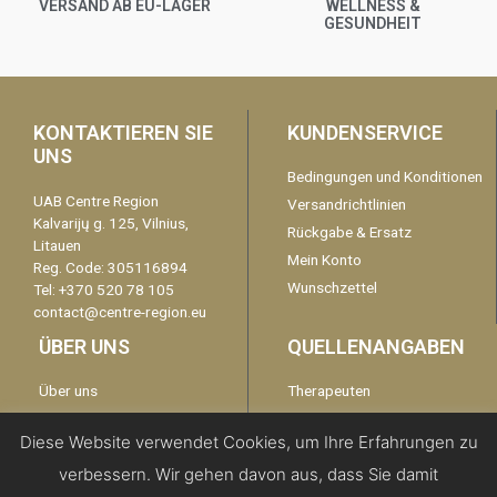
VERSAND AB EU-LAGER
WELLNESS &
GESUNDHEIT
KONTAKTIEREN SIE
KUNDENSERVICE
UNS
Bedingungen und Konditionen
UAB Centre Region
Versandrichtlinien
Kalvarijų g. 125, Vilnius,
Rückgabe & Ersatz
Litauen
Mein Konto
Reg. Code: 305116894
Wunschzettel
Tel: +370 520 78 105
contact@centre-region.eu
ÜBER UNS
QUELLENANGABEN
Über uns
Therapeuten
Garantie
kontaktieren Sie uns
Diese Website verwendet Cookies, um Ihre Erfahrungen zu
Disclaimer
verbessern. Wir gehen davon aus, dass Sie damit
Datenschutzerklärung