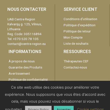
NOUS CONTACTER
SERVICE CLIENT
Conditions d'utilisation
UAB Centre Region
Kalvarijų g. 125, Vilnius,
Politique d’expédition
Lithuania
Politique de retour
Reg. Code: 305116894
Mon Compte
Tel: +370 520 78 105
Liste de souhaits
contact@centre-region.eu
INFORMATIONS
RESSOURCES
À propos de nous
Thérapeutes CEF
Guarantie des Produits
Contactez-nous
Avertissement
Politique de confidentialité
Catalogue
Ce site web utilise des cookies pour améliorer votre
expérience. Nous supposons que vous êtes d'accord avec
cela, mais vous pouvez vous désabonner si vous le
Copyright 2019 | All Rights Reserved -
Centre Region EU
souhaitez.
Cookie settings
Privacy Policy
Accepter