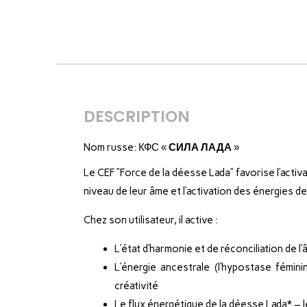
DESCRIPTION
Nom russe: КФС «
СИЛА ЛАДА
»
Le CEF “Force de la déesse Lada” favorise l’activa
niveau de leur âme et l’activation des énergies de
Chez son utilisateur, il active :
L’état d’harmonie et de réconciliation de 
L’énergie ancestrale (l’hypostase fémini
créativité
Le flux énergétique de la déesse Lada* – le