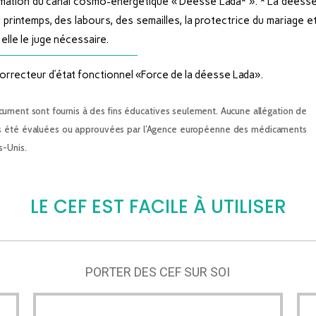
ormation du canal cosmo-énergétique « Déesse Lada* ». * La déess
 printemps, des labours, des semailles, la protectrice du mariage e
ù elle le juge nécessaire.
orrecteur d’état fonctionnel «Force de la déesse Lada».
ument sont fournis à des fins éducatives seulement. Aucune allégation de
nt pas été évaluées ou approuvées par l’Agence européenne des médicaments
s-Unis.
LE CEF EST FACILE À UTILISER
PORTER DES CEF SUR SOI