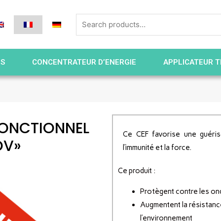
ES
CONCENTRATEUR D’ENERGIE
APPLICATEUR T
FONCTIONNEL
Ce CEF favorise une guéris
OV»
l’immunité et la force.
Ce produit :
Protègent contre les o
Augmentent la résistance 
l’environnement