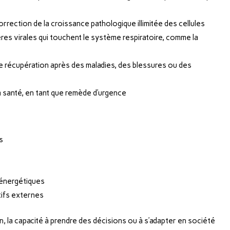
rection de la croissance pathologique illimitée des cellules
ères virales qui touchent le système respiratoire, comme la
e récupération après des maladies, des blessures ou des
la santé, en tant que remède d’urgence
s
x énergétiques
tifs externes
, la capacité à prendre des décisions ou à s’adapter en société