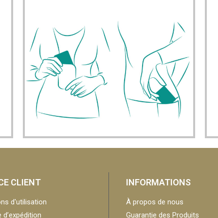
CE CLIENT
INFORMATIONS
ns d'utilisation
À propos de nous
e d’expédition
Guarantie des Produits