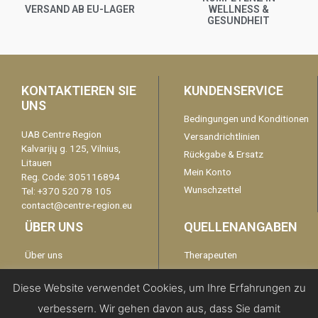
VERSAND AB EU-LAGER
WELLNESS &
GESUNDHEIT
KONTAKTIEREN SIE
KUNDENSERVICE
UNS
Bedingungen und Konditionen
UAB Centre Region
Versandrichtlinien
Kalvarijų g. 125, Vilnius,
Rückgabe & Ersatz
Litauen
Mein Konto
Reg. Code: 305116894
Wunschzettel
Tel: +370 520 78 105
contact@centre-region.eu
ÜBER UNS
QUELLENANGABEN
Über uns
Therapeuten
Garantie
kontaktieren Sie uns
Diese Website verwendet Cookies, um Ihre Erfahrungen zu
Disclaimer
verbessern. Wir gehen davon aus, dass Sie damit
Datenschutzerklärung