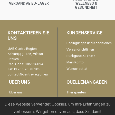
VERSAND AB EU-LAGER
WELLNESS &
GESUNDHEIT
KONTAKTIEREN SIE
KUNDENSERVICE
UNS
Bedingungen und Konditionen
UAB Centre Region
Versandrichtlinien
Kalvarijų g. 125, Vilnius,
Rückgabe & Ersatz
Litauen
Mein Konto
Reg. Code: 305116894
Wunschzettel
Tel: +370 520 78 105
contact@centre-region.eu
ÜBER UNS
QUELLENANGABEN
Über uns
Therapeuten
Garantie
kontaktieren Sie uns
Diese Website verwendet Cookies, um Ihre Erfahrungen zu
Disclaimer
verbessern. Wir gehen davon aus, dass Sie damit
Datenschutzerklärung