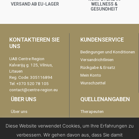
VERSAND AB EU-LAGER
WELLNESS &
GESUNDHEIT
KONTAKTIEREN SIE
KUNDENSERVICE
UNS
Bedingungen und Konditionen
UAB Centre Region
Versandrichtlinien
Kalvarijų g. 125, Vilnius,
Rückgabe & Ersatz
Litauen
Mein Konto
Reg. Code: 305116894
Wunschzettel
Tel: +370 520 78 105
contact@centre-region.eu
ÜBER UNS
QUELLENANGABEN
Über uns
Therapeuten
Garantie
kontaktieren Sie uns
Diese Website verwendet Cookies, um Ihre Erfahrungen zu
Disclaimer
verbessern. Wir gehen davon aus, dass Sie damit
Datenschutzerklärung