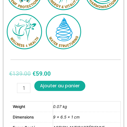
€
139.00
€
59.00
Ajouter au panier
Weight
0.07 kg
Dimensions
9 × 6.5 × 1 cm