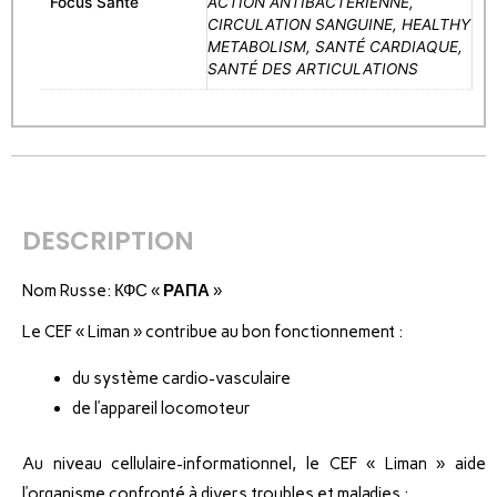
Focus Santé
ACTION ANTIBACTÉRIENNE,
CIRCULATION SANGUINE, HEALTHY
METABOLISM, SANTÉ CARDIAQUE,
SANTÉ DES ARTICULATIONS
DESCRIPTION
Nom Russe: КФС «
РАПА
»
Le CEF « Liman » contribue au bon fonctionnement :
du système cardio-vasculaire
de l’appareil locomoteur
Au niveau cellulaire-informationnel, le CEF « Liman » aide
l’organisme confronté à divers troubles et maladies :