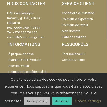
NOUS CONTACTER
SERVICE CLIENT
Conditions d'utilisation
UAB Centre Region
Kalvarijų g. 125, Vilnius,
Politique d’expédition
Lithuania
Politique de retour
Reg. Code: 305116894
Mon Compte
Tel: +370 520 78 105
Liste de souhaits
contact@centre-region.eu
INFORMATIONS
RESSOURCES
À propos de nous
Thérapeutes CEF
Guarantie des Produits
Contactez-nous
Avertissement
Politique de confidentialité
Catalogue
Ce site web utilise des cookies pour améliorer votre
expérience. Nous supposons que vous êtes d'accord avec
cela, mais vous pouvez vous désabonner si vous le
Copyright 2019 | All Rights Reserved -
Centre Region EU
souhaitez.
Cookie settings
Privacy Policy
Accepter
Anglais
Français
Allemand