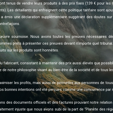
sont tenus de vendre leurs produits à des prix fixes (139 € pour les C
s). Les détaillants qui enfreignent cette politique tarifaire sont ajo
 a émis une déclaration supplémentaire suggérant des doutes sur 
ontrefaçons.
vre sournoise. Nous avons toutes les preuves nécessaires dé
ommes prêts à présenter ces preuves devant n’importe quel tribunal
uits sur les produits sont honnêtes.
fabricant, consistant à maintenir des prix aussi élevés que possibl
 de notre philosophie visant au bien-être de la société et de tous l
aximiser les profits, mais aussi de permettre aux personnes de tous
nos bonnes intentions ont été perçues comme une concurrence par n
 des documents officiels et des factures prouvant notre relation d
aitement injuste que nous avons subi de la part de “Planète des ré