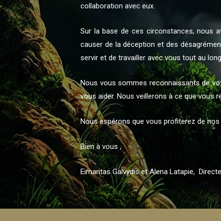
collaboration avec eux.
Sur la base de ces circonstances, nous a
causer de la déception et des désagrément
servir et de travailler avec vous tout au lon
Nous vous sommes reconnaissants de votre 
vous aider. Nous veillerons à ce que vous re
Nous espérons que vous profiterez de nos 
Bien à vous ,
Eimantas Galvydis et Alena Latapie, Direct