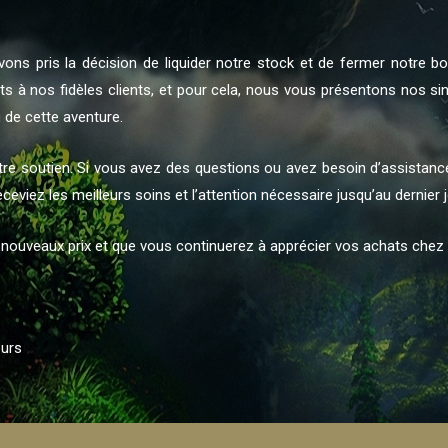
vons pris la décision de liquider notre stock et de fermer notre 
s à nos fidèles clients, et pour cela, nous vous présentons nos s
g de cette aventure.
soutien. Si vous avez des questions ou avez besoin d’assistance 
ceviez les meilleurs soins et l’attention nécessaire jusqu’au dernier 
nouveaux prix et que vous continuerez à apprécier vos achats chez
eurs