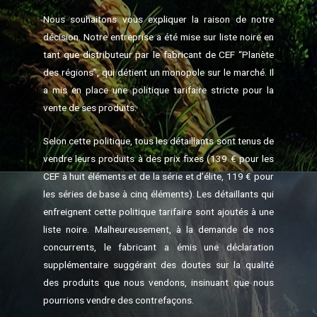
Nous souhaitons vous expliquer la raison de notre
décision. Notre entreprise a été mise sur liste noire en
tant que distributeur par le fabricant de CEF “Planète
des régions”, qui détient un monopole sur le marché. Il
a mis en place une politique tarifaire stricte pour la
vente de ses produits.
Selon cette politique, tous les détaillants sont tenus de
vendre leurs produits à des prix fixes (139 € pour les
CEF à huit éléments et de la série et d’élite, 119 € pour
les séries de base à cinq éléments). Les détaillants qui
enfreignent cette politique tarifaire sont ajoutés à une
liste noire. Malheureusement, à la demande de nos
concurrents, le fabricant a émis une déclaration
supplémentaire suggérant des doutes sur la qualité
des produits que nous vendons, insinuant que nous
pourrions vendre des contrefaçons.