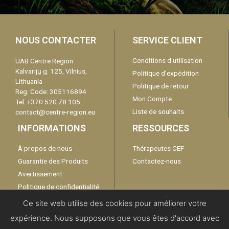
NOUS CONTACTER
SERVICE CLIENT
Conditions d'utilisation
UAB Centre Region
Kalvarijų g. 125, Vilnius,
Politique d’expédition
Lithuania
Politique de retour
Reg. Code: 305116894
Mon Compte
Tel: +370 520 78 105
Liste de souhaits
contact@centre-region.eu
INFORMATIONS
RESSOURCES
À propos de nous
Thérapeutes CEF
Guarantie des Produits
Contactez-nous
Avertissement
Politique de confidentialité
Catalogue
Ce site web utilise des cookies pour améliorer votre
expérience. Nous supposons que vous êtes d'accord avec