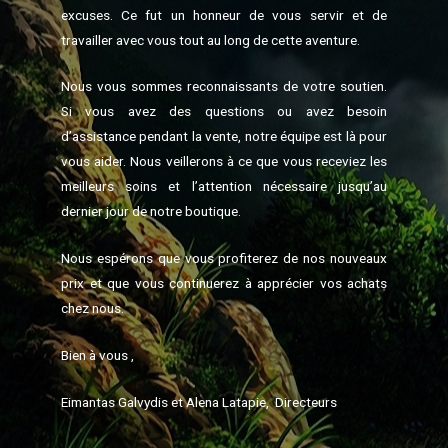
excuses. Ce fut un honneur de vous servir et de
travailler avec vous tout au long de cette aventure.
Nous vous sommes reconnaissants de votre soutien.
Si vous avez des questions ou avez besoin
d’assistance pendant la vente, notre équipe est là pour
vous aider. Nous veillerons à ce que vous receviez les
meilleurs soins et l’attention nécessaire jusqu’au
dernier jour de notre boutique.
Nous espérons que vous profiterez de nos nouveaux
prix et que vous continuerez à apprécier vos achats
chez nous.
Bien à vous ,
Eimantas Galvydis et Alena Latapie, Directeurs