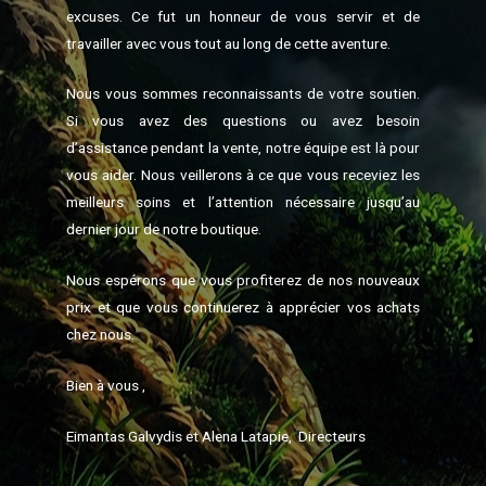
excuses. Ce fut un honneur de vous servir et de
travailler avec vous tout au long de cette aventure.
Nous vous sommes reconnaissants de votre soutien.
Si vous avez des questions ou avez besoin
d’assistance pendant la vente, notre équipe est là pour
vous aider. Nous veillerons à ce que vous receviez les
meilleurs soins et l’attention nécessaire jusqu’au
dernier jour de notre boutique.
Nous espérons que vous profiterez de nos nouveaux
prix et que vous continuerez à apprécier vos achats
chez nous.
Bien à vous ,
Eimantas Galvydis et Alena Latapie, Directeurs