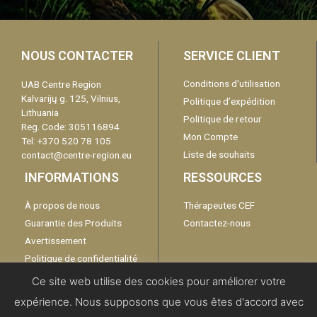
NOUS CONTACTER
SERVICE CLIENT
Conditions d'utilisation
UAB Centre Region
Kalvarijų g. 125, Vilnius,
Politique d’expédition
Lithuania
Politique de retour
Reg. Code: 305116894
Mon Compte
Tel: +370 520 78 105
Liste de souhaits
contact@centre-region.eu
INFORMATIONS
RESSOURCES
À propos de nous
Thérapeutes CEF
Guarantie des Produits
Contactez-nous
Avertissement
Politique de confidentialité
Catalogue
Ce site web utilise des cookies pour améliorer votre
expérience. Nous supposons que vous êtes d'accord avec