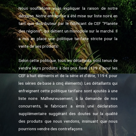
Nous souhaitons vous expliquer la raison de notre
décision. Notre entreprise a été mise sur liste noire en
tant que distributeur par le fabricant de CEF “Planète
des régions”, qui détient un monopole sur le marché. Il
a mis en place une politique tarifaire stricte pour la
vente de ses produits.
Selon cette politique, tous les détaillants sont tenus de
vendre leurs produits à des prix fixes (139 € pour les
CEF à huit éléments et de la série et d’élite, 119 € pour
les séries de base à cinq éléments). Les détaillants qui
enfreignent cette politique tarifaire sont ajoutés à une
liste noire. Malheureusement, à la demande de nos
concurrents, le fabricant a émis une déclaration
supplémentaire suggérant des doutes sur la qualité
des produits que nous vendons, insinuant que nous
pourrions vendre des contrefaçons.