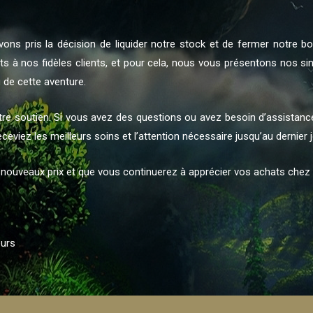
vons pris la décision de liquider notre stock et de fermer notre 
s à nos fidèles clients, et pour cela, nous vous présentons nos s
g de cette aventure.
soutien. Si vous avez des questions ou avez besoin d’assistance 
ceviez les meilleurs soins et l’attention nécessaire jusqu’au dernier 
nouveaux prix et que vous continuerez à apprécier vos achats chez
eurs