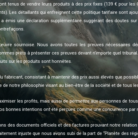
sont tenus de vendre leurs produits à des prix fixes (139 € pour les C
s). Les détaillants qui enfreignent cette politique tarifaire sont ajo
 a émis une déclaration supplémentaire suggérant des doutes sur 
ontrefaçons.
vre sournoise. Nous avons toutes les preuves nécessaires dé
ommes prêts à présenter ces preuves devant n’importe quel tribunal
uits sur les produits sont honnêtes.
fabricant, consistant à maintenir des prix aussi élevés que possibl
 de notre philosophie visant au bien-être de la société et de tous l
aximiser les profits, mais aussi de permettre aux personnes de tous
nos bonnes intentions ont été perçues comme une concurrence par n
 des documents officiels et des factures prouvant notre relation d
aitement injuste que nous avons subi de la part de “Planète des ré