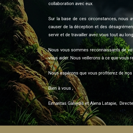
collaboration avec eux.
Sur la base de ces circonstances, nous a
causer de la déception et des désagrément
servir et de travailler avec vous tout au lon
Nous vous sommes reconnaissants de votre 
vous aider. Nous veillerons à ce que vous re
Nous espérons que vous profiterez de nos 
Bien à vous ,
Eimantas Galvydis et Alena Latapie, Direct