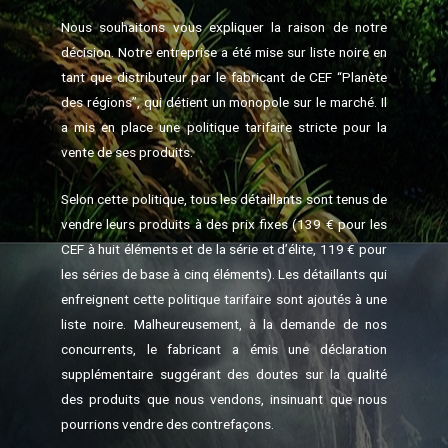
Nous souhaitons vous expliquer la raison de notre
décision. Notre entreprise a été mise sur liste noire en
tant que distributeur par le fabricant de CEF “Planète
des régions”, qui détient un monopole sur le marché. Il
a mis en place une politique tarifaire stricte pour la
vente de ses produits.
Selon cette politique, tous les détaillants sont tenus de
vendre leurs produits à des prix fixes (139 € pour les
CEF à huit éléments et de la série et d’élite, 119 € pour
les séries de base à cinq éléments). Les détaillants qui
enfreignent cette politique tarifaire sont ajoutés à une
liste noire. Malheureusement, à la demande de nos
concurrents, le fabricant a émis une déclaration
supplémentaire suggérant des doutes sur la qualité
des produits que nous vendons, insinuant que nous
pourrions vendre des contrefaçons.