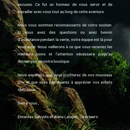
excuses. Ce fut un honneur de vous servir et de
travailler avec vous tout au long de cette aventure.
Nous vous sommes reconnaissants de votre soutien.
Si vous avez des questions ou avez besoin
d’assistance pendant la vente, notre équipe est là pour
vous aider. Nous veillerons à ce que vous receviez les
meilleurs soins et l’attention nécessaire jusqu’au
dernier jour de notre boutique.
Nous espérons que vous profiterez de nos nouveaux
prix et que vous continuerez à apprécier vos achats
chez nous.
Bien à vous ,
Eimantas Galvydis et Alena Latapie, Directeurs