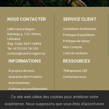
NOUS CONTACTER
SERVICE CLIENT
Conditions d'utilisation
UAB Centre Region
Kalvarijų g. 125, Vilnius,
Politique d’expédition
Lithuania
Politique de retour
Reg. Code: 305116894
Mon Compte
Tel: +370 520 78 105
Liste de souhaits
contact@centre-region.eu
INFORMATIONS
RESSOURCES
À propos de nous
Thérapeutes CEF
Guarantie des Produits
Contactez-nous
Avertissement
Politique de confidentialité
Catalogue
Ce site web utilise des cookies pour améliorer votre
expérience. Nous supposons que vous êtes d'accord avec